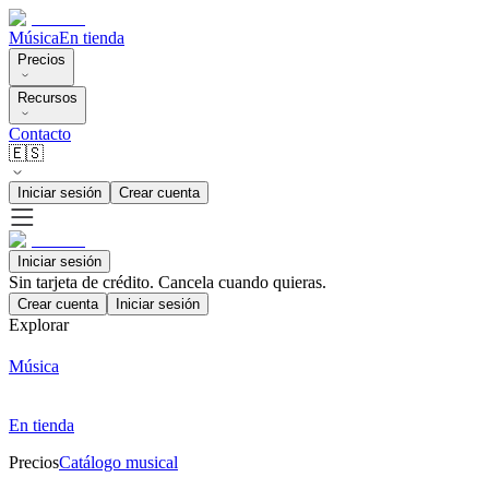
Música
En tienda
Precios
Recursos
Contacto
🇪🇸
Iniciar sesión
Crear cuenta
Iniciar sesión
Sin tarjeta de crédito. Cancela cuando quieras.
Crear cuenta
Iniciar sesión
Explorar
Música
En tienda
Precios
Catálogo musical