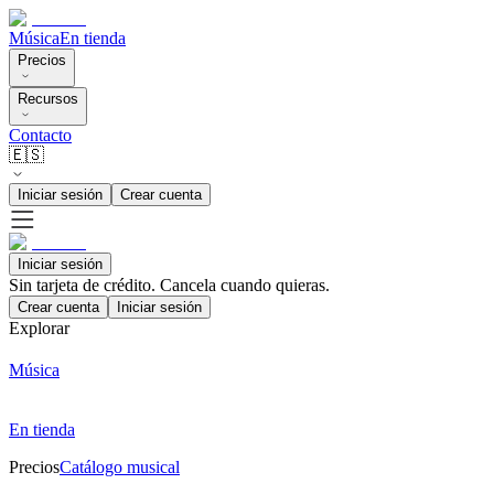
Música
En tienda
Precios
Recursos
Contacto
🇪🇸
Iniciar sesión
Crear cuenta
Iniciar sesión
Sin tarjeta de crédito. Cancela cuando quieras.
Crear cuenta
Iniciar sesión
Explorar
Música
En tienda
Precios
Catálogo musical