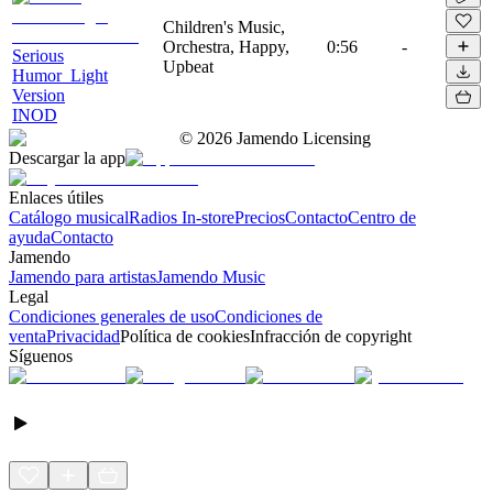
Children's Music,
Orchestra, Happy,
0:56
-
Serious
Upbeat
Humor_Light
Version
INOD
©
2026
Jamendo Licensing
Descargar la app
Enlaces útiles
Catálogo musical
Radios In-store
Precios
Contacto
Centro de
ayuda
Contacto
Jamendo
Jamendo para artistas
Jamendo Music
Legal
Condiciones generales de uso
Condiciones de
venta
Privacidad
Política de cookies
Infracción de copyright
Síguenos