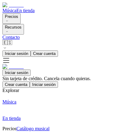
Música
En tienda
Precios
Recursos
Contacto
🇪🇸
Iniciar sesión
Crear cuenta
Iniciar sesión
Sin tarjeta de crédito. Cancela cuando quieras.
Crear cuenta
Iniciar sesión
Explorar
Música
En tienda
Precios
Catálogo musical