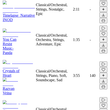
Classical/Orchestral,
Strings, Nostalgic,
2:11
-
Epic
Timelapse_Narrative
INOD
Classical/Orchestral,
You Can
Orchestra, Strings,
1:35
-
Resist
Adventure, Epic
Music-
Panda
Crystals of
Classical/Orchestral,
Heart
Strings, Piano, Soft,
3:55
140
Soundscape, Sad
Razvan
Veina
Classical/Orchestral,