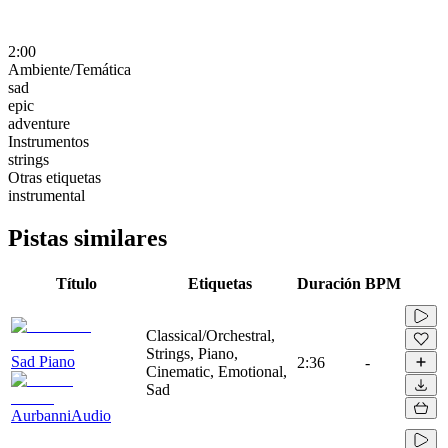
2:00
Ambiente/Temática
sad
epic
adventure
Instrumentos
strings
Otras etiquetas
instrumental
Pistas similares
Título
Etiquetas
Duración
BPM
Classical/Orchestral,
Strings, Piano,
Sad Piano
2:36
-
Cinematic, Emotional,
Sad
AurbanniAudio