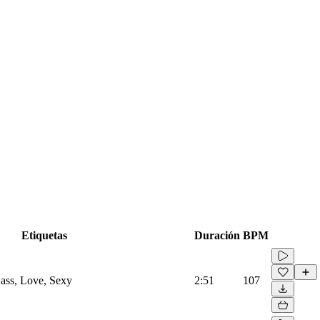
Etiquetas
Duración
BPM
 Bass, Love, Sexy
2:51
107