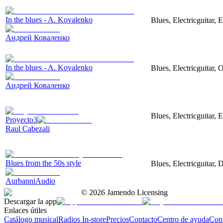
In the blues - A. Kovalenko
Blues, Electricguitar, 
Андрей Коваленко
In the blues - A. Kovalenko
Blues, Electricguitar, 
Андрей Коваленко
Blues, Electricguitar, 
Proyecto3
Raul Cabezali
Blues from the 50s style
Blues, Electricguitar,
AurbanniAudio
©
2026
Jamendo Licensing
Descargar la app
Enlaces útiles
Catálogo musical
Radios In-store
Precios
Contacto
Centro de ayuda
Con