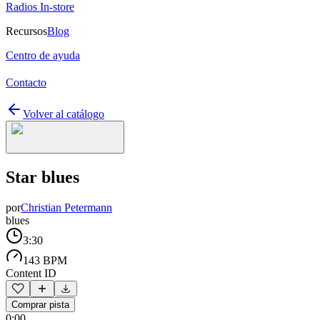
Radios In-store
Recursos
Blog
Centro de ayuda
Contacto
Volver al catálogo
Star blues
por
Christian Petermann
blues
3:30
143 BPM
Content ID
Comprar pista
0:00