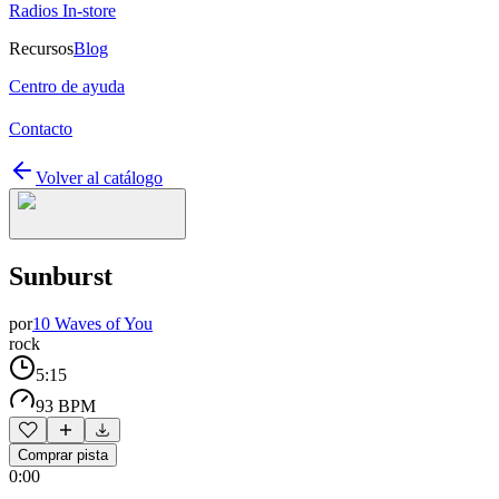
Radios In-store
Recursos
Blog
Centro de ayuda
Contacto
Volver al catálogo
Sunburst
por
10 Waves of You
rock
5:15
93 BPM
Comprar pista
0:00