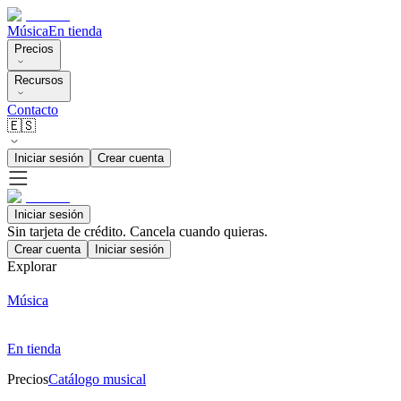
Música
En tienda
Precios
Recursos
Contacto
🇪🇸
Iniciar sesión
Crear cuenta
Iniciar sesión
Sin tarjeta de crédito. Cancela cuando quieras.
Crear cuenta
Iniciar sesión
Explorar
Música
En tienda
Precios
Catálogo musical