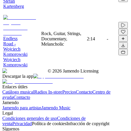
Stefan
Kartenberg
Rock, Guitar, Strings,
Endless
Documentary,
2:14
-
Road -
Melancholic
Wojciech
Komorowski
Wojciech
Komorowski
©
2026
Jamendo Licensing
Descargar la app
Enlaces útiles
Catálogo musical
Radios In-store
Precios
Contacto
Centro de
ayuda
Contacto
Jamendo
Jamendo para artistas
Jamendo Music
Legal
Condiciones generales de uso
Condiciones de
venta
Privacidad
Política de cookies
Infracción de copyright
Síguenos