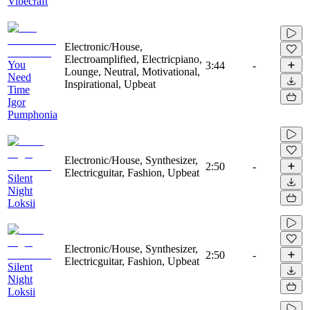
Vibecraft
Electronic/House,
Electroamplified, Electricpiano,
You
3:44
-
Lounge, Neutral, Motivational,
Need
Inspirational, Upbeat
Time
Igor
Pumphonia
Electronic/House, Synthesizer,
2:50
-
Electricguitar, Fashion, Upbeat
Silent
Night
Loksii
Electronic/House, Synthesizer,
2:50
-
Electricguitar, Fashion, Upbeat
Silent
Night
Loksii