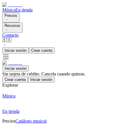
Música
En tienda
Precios
Recursos
Contacto
🇪🇸
Iniciar sesión
Crear cuenta
Iniciar sesión
Sin tarjeta de crédito. Cancela cuando quieras.
Crear cuenta
Iniciar sesión
Explorar
Música
En tienda
Precios
Catálogo musical