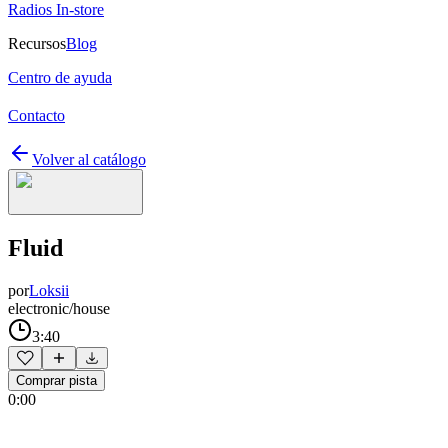
Radios In-store
Recursos
Blog
Centro de ayuda
Contacto
Volver al catálogo
Fluid
por
Loksii
electronic/house
3:40
Comprar pista
0:00