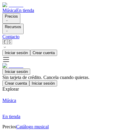
Música
En tienda
Precios
Recursos
Contacto
🇪🇸
Iniciar sesión
Crear cuenta
Iniciar sesión
Sin tarjeta de crédito. Cancela cuando quieras.
Crear cuenta
Iniciar sesión
Explorar
Música
En tienda
Precios
Catálogo musical