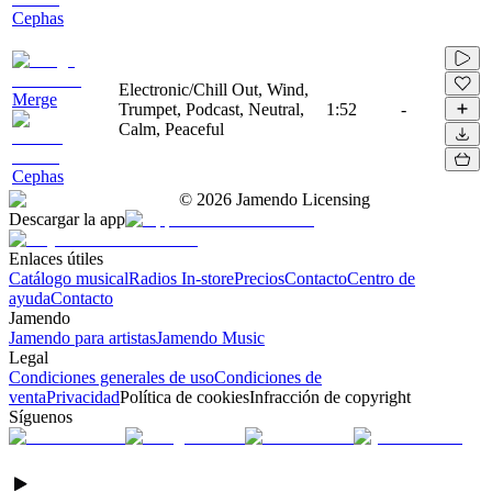
Cephas
Electronic/Chill Out, Wind,
Merge
Trumpet, Podcast, Neutral,
1:52
-
Calm, Peaceful
Cephas
©
2026
Jamendo Licensing
Descargar la app
Enlaces útiles
Catálogo musical
Radios In-store
Precios
Contacto
Centro de
ayuda
Contacto
Jamendo
Jamendo para artistas
Jamendo Music
Legal
Condiciones generales de uso
Condiciones de
venta
Privacidad
Política de cookies
Infracción de copyright
Síguenos