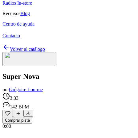
Radios In-store
Recursos
Blog
Centro de ayuda
Contacto
Volver al catálogo
Super Nova
por
Grégoire Lourme
3:33
142 BPM
Comprar pista
0:00