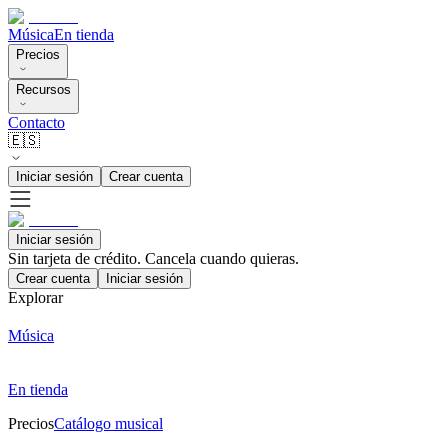
Música
En tienda
Precios
Recursos
Contacto
🇪🇸
Iniciar sesión
Crear cuenta
Iniciar sesión
Sin tarjeta de crédito. Cancela cuando quieras.
Crear cuenta
Iniciar sesión
Explorar
Música
En tienda
Precios
Catálogo musical