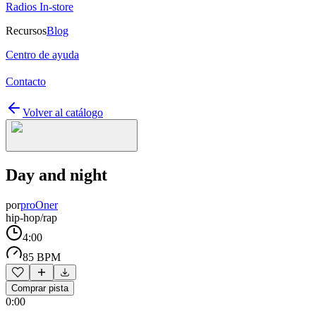
Radios In-store
Recursos
Blog
Centro de ayuda
Contacto
Volver al catálogo
Day and night
por
proOner
hip-hop/rap
4:00
85 BPM
Comprar pista
0:00