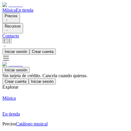
Música
En tienda
Precios
Recursos
Contacto
🇪🇸
Iniciar sesión
Crear cuenta
Iniciar sesión
Sin tarjeta de crédito. Cancela cuando quieras.
Crear cuenta
Iniciar sesión
Explorar
Música
En tienda
Precios
Catálogo musical