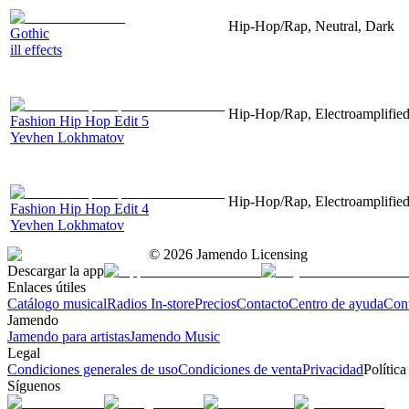
Hip-Hop/Rap, Neutral, Dark
Gothic
ill effects
Hip-Hop/Rap, Electroamplified,
Fashion Hip Hop Edit 5
Yevhen Lokhmatov
Hip-Hop/Rap, Electroamplified,
Fashion Hip Hop Edit 4
Yevhen Lokhmatov
©
2026
Jamendo Licensing
Descargar la app
Enlaces útiles
Catálogo musical
Radios In-store
Precios
Contacto
Centro de ayuda
Con
Jamendo
Jamendo para artistas
Jamendo Music
Legal
Condiciones generales de uso
Condiciones de venta
Privacidad
Política
Síguenos