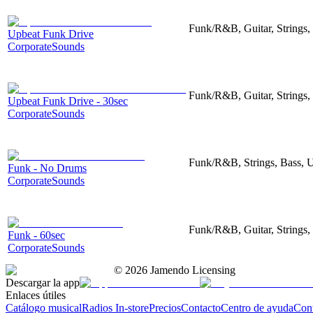
Funk/R&B, Guitar, Strings,
Upbeat Funk Drive
CorporateSounds
Funk/R&B, Guitar, Strings, 
Upbeat Funk Drive - 30sec
CorporateSounds
Funk/R&B, Strings, Bass, Ur
Funk - No Drums
CorporateSounds
Funk/R&B, Guitar, Strings,
Funk - 60sec
CorporateSounds
©
2026
Jamendo Licensing
Descargar la app
Enlaces útiles
Catálogo musical
Radios In-store
Precios
Contacto
Centro de ayuda
Con