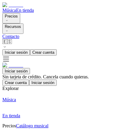
Música
En tienda
Precios
Recursos
Contacto
🇪🇸
Iniciar sesión
Crear cuenta
Iniciar sesión
Sin tarjeta de crédito. Cancela cuando quieras.
Crear cuenta
Iniciar sesión
Explorar
Música
En tienda
Precios
Catálogo musical