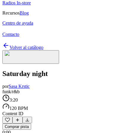
Radios In-store
Recursos
Blog
Centro de ayuda
Contacto
Volver al catálogo
Saturday night
por
Sasa Krstic
funk/r&b
3:20
120 BPM
Content ID
Comprar pista
0:00