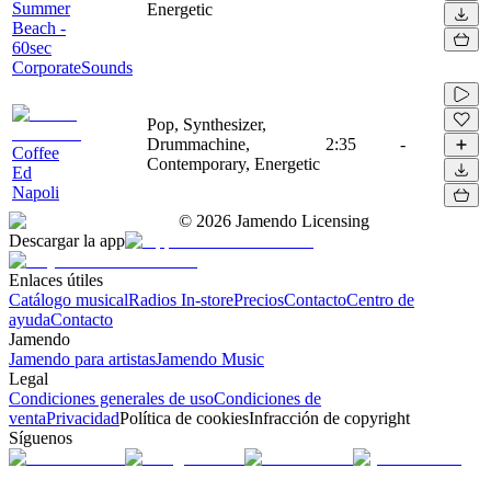
Summer
Energetic
Beach -
60sec
CorporateSounds
Pop, Synthesizer,
Drummachine,
2:35
-
Coffee
Contemporary, Energetic
Ed
Napoli
©
2026
Jamendo Licensing
Descargar la app
Enlaces útiles
Catálogo musical
Radios In-store
Precios
Contacto
Centro de
ayuda
Contacto
Jamendo
Jamendo para artistas
Jamendo Music
Legal
Condiciones generales de uso
Condiciones de
venta
Privacidad
Política de cookies
Infracción de copyright
Síguenos