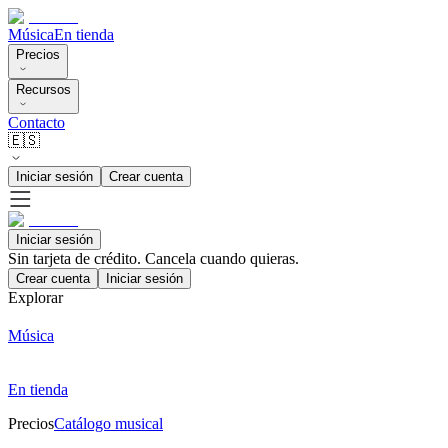
Música
En tienda
Precios
Recursos
Contacto
🇪🇸
Iniciar sesión
Crear cuenta
Iniciar sesión
Sin tarjeta de crédito. Cancela cuando quieras.
Crear cuenta
Iniciar sesión
Explorar
Música
En tienda
Precios
Catálogo musical