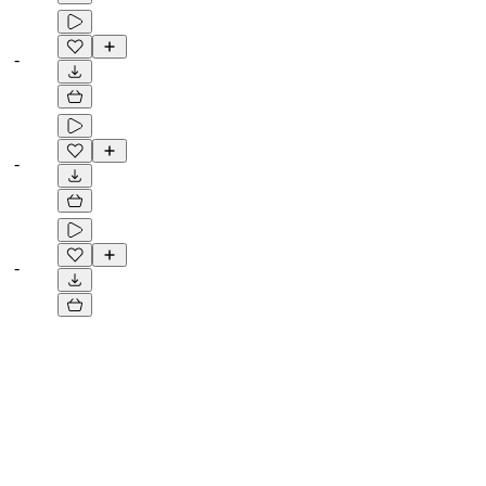
-
-
-