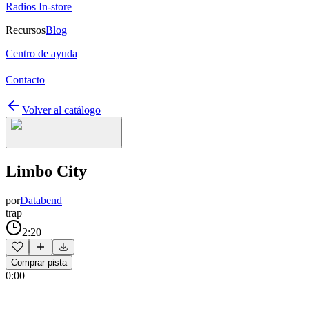
Radios In-store
Recursos
Blog
Centro de ayuda
Contacto
Volver al catálogo
Limbo City
por
Databend
trap
2:20
Comprar pista
0:00