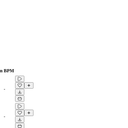
ón
BPM
-
-