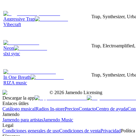
Trap, Synthesizer, Urba
Aggressive Trap
Vibecraft
Trap, Electroamplifie
Neon
slxt sync
Trap, Synthesizer, Urb
In One Breath
RIZA music
©
2026
Jamendo Licensing
Descargar la app
Enlaces útiles
Catálogo musical
Radios In-store
Precios
Contacto
Centro de ayuda
Con
Jamendo
Jamendo para artistas
Jamendo Music
Legal
Condiciones generales de uso
Condiciones de venta
Privacidad
Política