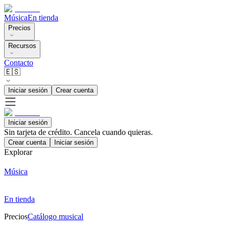
Música
En tienda
Precios
Recursos
Contacto
🇪🇸
Iniciar sesión
Crear cuenta
Iniciar sesión
Sin tarjeta de crédito. Cancela cuando quieras.
Crear cuenta
Iniciar sesión
Explorar
Música
En tienda
Precios
Catálogo musical