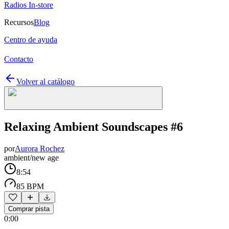
Radios In-store
Recursos
Blog
Centro de ayuda
Contacto
Volver al catálogo
Relaxing Ambient Soundscapes #6
por
Aurora Rochez
ambient/new age
8:54
85 BPM
Comprar pista
0:00