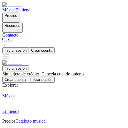
Música
En tienda
Precios
Recursos
Contacto
🇪🇸
Iniciar sesión
Crear cuenta
Iniciar sesión
Sin tarjeta de crédito. Cancela cuando quieras.
Crear cuenta
Iniciar sesión
Explorar
Música
En tienda
Precios
Catálogo musical