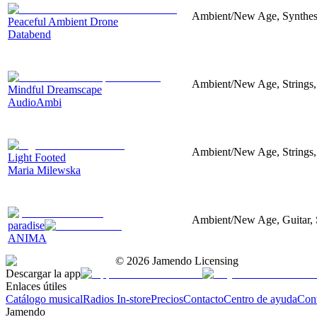
Ambient/New Age, Synthesiz
Peaceful Ambient Drone
Databend
Ambient/New Age, Strings, 
Mindful Dreamscape
AudioAmbi
Ambient/New Age, Strings,
Light Footed
Maria Milewska
Ambient/New Age, Guitar, S
paradise
ANIMA
©
2026
Jamendo Licensing
Descargar la app
Enlaces útiles
Catálogo musical
Radios In-store
Precios
Contacto
Centro de ayuda
Con
Jamendo