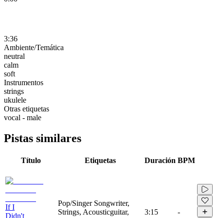
3:36
Ambiente/Temática
neutral
calm
soft
Instrumentos
strings
ukulele
Otras etiquetas
vocal - male
Pistas similares
Título
Etiquetas
Duración
BPM
Pop/Singer Songwriter,
If I
Strings, Acousticguitar,
3:15
-
Didn't