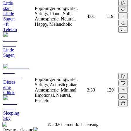
Little
star -
Pop/Singer Songwriter,
Linde
Strings, Piano, Soft,
4:01
119
Sagen
Atmospheric, Neutral,
- ft
Happy, Melancholic
Telefan
Linde
Sagen
Pop/Singer Songwriter,
Dieses
Strings, Acousticguitar,
eine
Atmospheric, Minimal,
3:30
129
Glück
Emotional, Neutral,
Peaceful
Sleeping
Sky
©
2026
Jamendo Licensing
Descargar la app