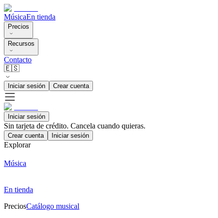
Música
En tienda
Precios
Recursos
Contacto
🇪🇸
Iniciar sesión
Crear cuenta
Iniciar sesión
Sin tarjeta de crédito. Cancela cuando quieras.
Crear cuenta
Iniciar sesión
Explorar
Música
En tienda
Precios
Catálogo musical