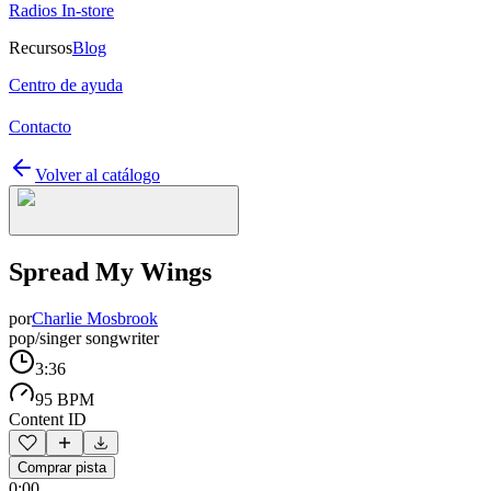
Radios In-store
Recursos
Blog
Centro de ayuda
Contacto
Volver al catálogo
Spread My Wings
por
Charlie Mosbrook
pop/singer songwriter
3:36
95 BPM
Content ID
Comprar pista
0:00