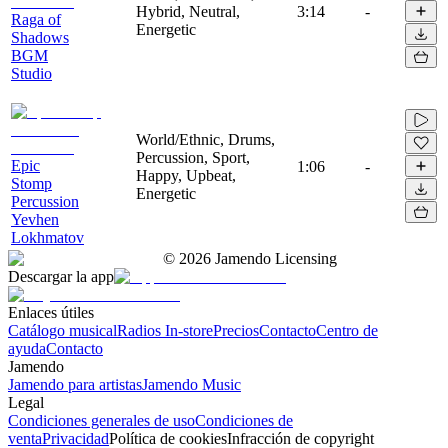
Hybrid, Neutral,
3:14
-
Raga of
Energetic
Shadows
BGM
Studio
World/Ethnic, Drums,
Percussion, Sport,
Epic
1:06
-
Happy, Upbeat,
Stomp
Energetic
Percussion
Yevhen
Lokhmatov
©
2026
Jamendo Licensing
Descargar la app
Enlaces útiles
Catálogo musical
Radios In-store
Precios
Contacto
Centro de
ayuda
Contacto
Jamendo
Jamendo para artistas
Jamendo Music
Legal
Condiciones generales de uso
Condiciones de
venta
Privacidad
Política de cookies
Infracción de copyright