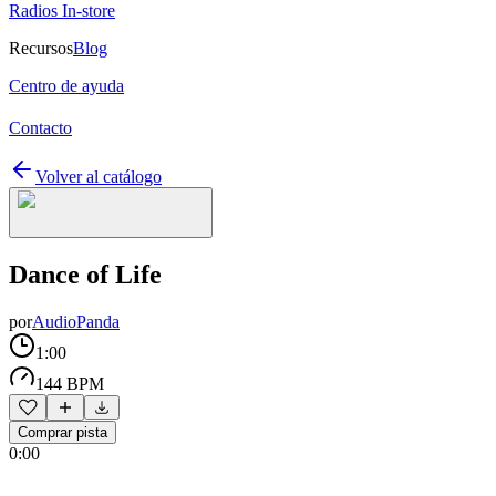
Radios In-store
Recursos
Blog
Centro de ayuda
Contacto
Volver al catálogo
Dance of Life
por
AudioPanda
1:00
144 BPM
Comprar pista
0:00