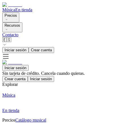
Música
En tienda
Precios
Recursos
Contacto
🇪🇸
Iniciar sesión
Crear cuenta
Iniciar sesión
Sin tarjeta de crédito. Cancela cuando quieras.
Crear cuenta
Iniciar sesión
Explorar
Música
En tienda
Precios
Catálogo musical