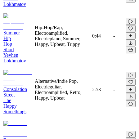
Lokhmatov
Hip-Hop/Rap,
Summer
Electroamplified,
0:44
-
Hip
Electricpiano, Summer,
Hop
Happy, Upbeat, Trippy
Short
Yevhen
Lokhmatov
Alternative/Indie Pop,
Electricguitar,
Consolation
2:53
-
Electroamplified, Retro,
Street
Happy, Upbeat
The
Happy
Somethings