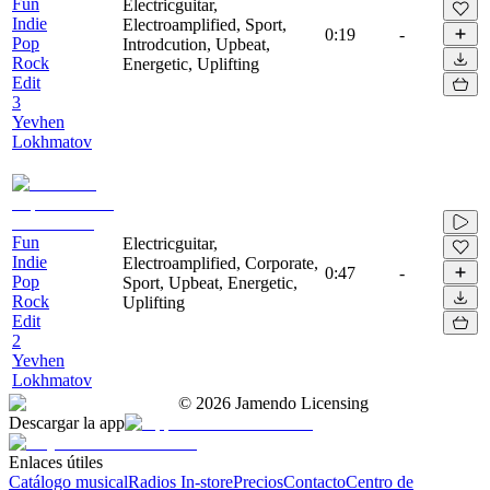
Fun
Electricguitar,
Indie
Electroamplified, Sport,
0:19
-
Pop
Introdcution, Upbeat,
Rock
Energetic, Uplifting
Edit
3
Yevhen
Lokhmatov
Fun
Electricguitar,
Indie
Electroamplified, Corporate,
0:47
-
Pop
Sport, Upbeat, Energetic,
Rock
Uplifting
Edit
2
Yevhen
Lokhmatov
©
2026
Jamendo Licensing
Descargar la app
Enlaces útiles
Catálogo musical
Radios In-store
Precios
Contacto
Centro de