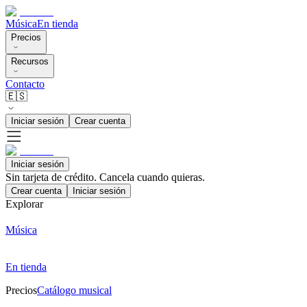
Música
En tienda
Precios
Recursos
Contacto
🇪🇸
Iniciar sesión
Crear cuenta
Iniciar sesión
Sin tarjeta de crédito. Cancela cuando quieras.
Crear cuenta
Iniciar sesión
Explorar
Música
En tienda
Precios
Catálogo musical