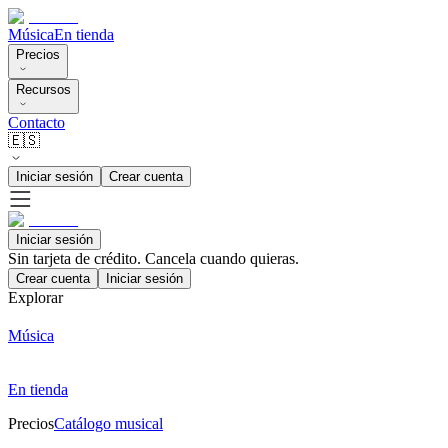
Música
En tienda
Precios
Recursos
Contacto
🇪🇸
Iniciar sesión
Crear cuenta
Iniciar sesión
Sin tarjeta de crédito. Cancela cuando quieras.
Crear cuenta
Iniciar sesión
Explorar
Música
En tienda
Precios
Catálogo musical