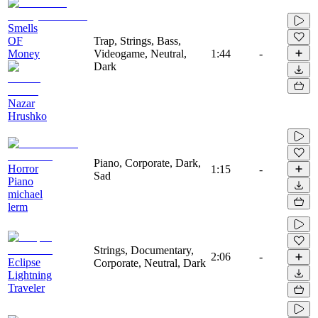
Smells
OF
Trap, Strings, Bass,
Money
Videogame, Neutral,
1:44
-
Dark
Nazar
Hrushko
Piano, Corporate, Dark,
Horror
1:15
-
Sad
Piano
michael
lerm
Strings, Documentary,
2:06
-
Eclipse
Corporate, Neutral, Dark
Lightning
Traveler