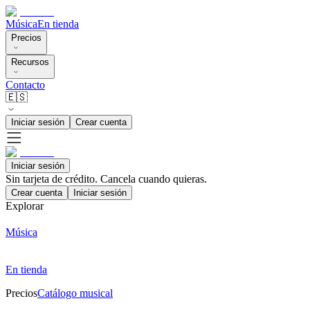
Música
En tienda
Precios
Recursos
Contacto
🇪🇸
Iniciar sesión
Crear cuenta
Iniciar sesión
Sin tarjeta de crédito. Cancela cuando quieras.
Crear cuenta
Iniciar sesión
Explorar
Música
En tienda
Precios
Catálogo musical