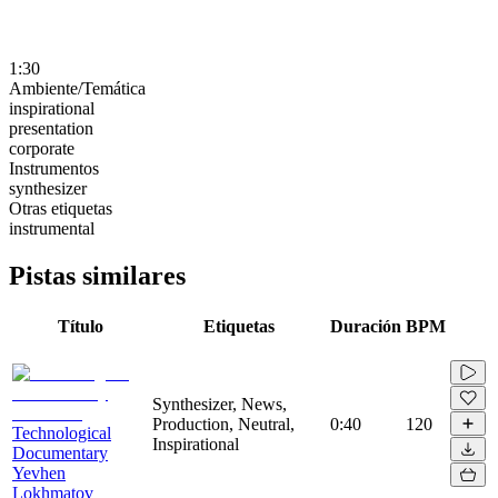
1:30
Ambiente/Temática
inspirational
presentation
corporate
Instrumentos
synthesizer
Otras etiquetas
instrumental
Pistas similares
Título
Etiquetas
Duración
BPM
Synthesizer, News,
Production, Neutral,
0:40
120
Technological
Inspirational
Documentary
Yevhen
Lokhmatov