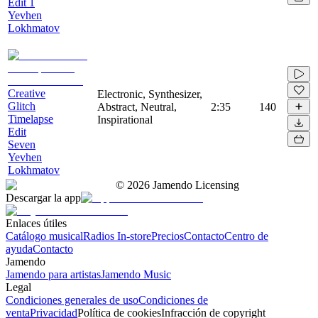
Edit 1
Yevhen
Lokhmatov
Creative
Electronic, Synthesizer,
Glitch
Abstract, Neutral,
2:35
140
Timelapse
Inspirational
Edit
Seven
Yevhen
Lokhmatov
©
2026
Jamendo Licensing
Descargar la app
Enlaces útiles
Catálogo musical
Radios In-store
Precios
Contacto
Centro de
ayuda
Contacto
Jamendo
Jamendo para artistas
Jamendo Music
Legal
Condiciones generales de uso
Condiciones de
venta
Privacidad
Política de cookies
Infracción de copyright