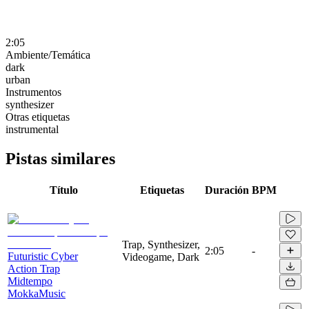
2:05
Ambiente/Temática
dark
urban
Instrumentos
synthesizer
Otras etiquetas
instrumental
Pistas similares
Título
Etiquetas
Duración
BPM
Trap, Synthesizer,
2:05
-
Futuristic Cyber
Videogame, Dark
Action Trap
Midtempo
MokkaMusic