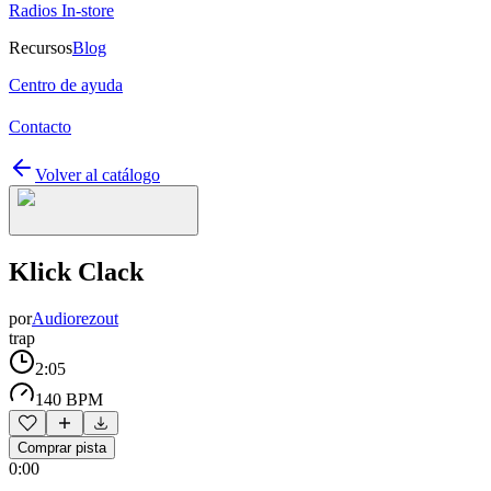
Radios In-store
Recursos
Blog
Centro de ayuda
Contacto
Volver al catálogo
Klick Clack
por
Audiorezout
trap
2:05
140 BPM
Comprar pista
0:00