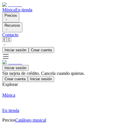
Música
En tienda
Precios
Recursos
Contacto
🇪🇸
Iniciar sesión
Crear cuenta
Iniciar sesión
Sin tarjeta de crédito. Cancela cuando quieras.
Crear cuenta
Iniciar sesión
Explorar
Música
En tienda
Precios
Catálogo musical