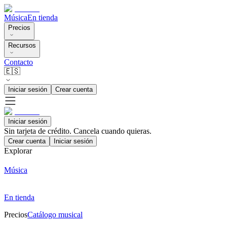
Música
En tienda
Precios
Recursos
Contacto
🇪🇸
Iniciar sesión
Crear cuenta
Iniciar sesión
Sin tarjeta de crédito. Cancela cuando quieras.
Crear cuenta
Iniciar sesión
Explorar
Música
En tienda
Precios
Catálogo musical