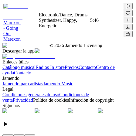
Electronic/Dance, Drums,
Synthesizer, Happy,
5:46
-
Marexon
Energetic
- Going
Out
Marexon
©
2026
Jamendo Licensing
Descargar la app
Enlaces útiles
Catálogo musical
Radios In-store
Precios
Contacto
Centro de
ayuda
Contacto
Jamendo
Jamendo para artistas
Jamendo Music
Legal
Condiciones generales de uso
Condiciones de
venta
Privacidad
Política de cookies
Infracción de copyright
Síguenos