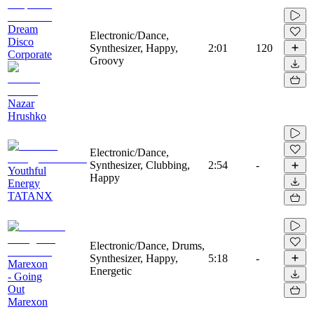
Dream
Electronic/Dance,
Disco
Synthesizer, Happy,
2:01
120
Corporate
Groovy
Nazar
Hrushko
Electronic/Dance,
Synthesizer, Clubbing,
2:54
-
Youthful
Happy
Energy
TATANX
Electronic/Dance, Drums,
Synthesizer, Happy,
5:18
-
Marexon
Energetic
- Going
Out
Marexon