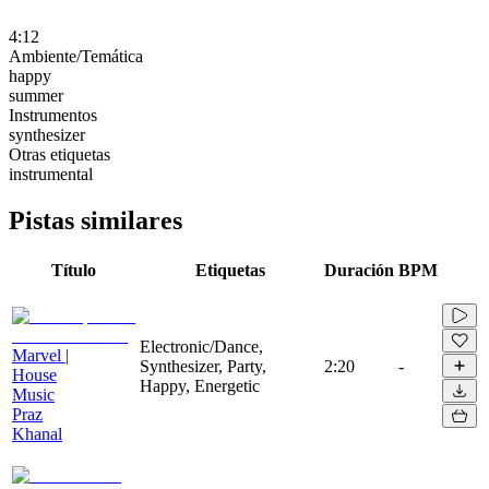
4:12
Ambiente/Temática
happy
summer
Instrumentos
synthesizer
Otras etiquetas
instrumental
Pistas similares
Título
Etiquetas
Duración
BPM
Electronic/Dance,
Marvel |
Synthesizer, Party,
2:20
-
House
Happy, Energetic
Music
Praz
Khanal