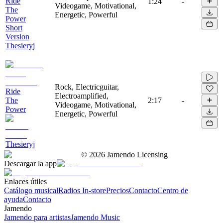
Ride
1:24
-
Videogame, Motivational,
The
Energetic, Powerful
Power
Short
Version
Thesieryj
Rock, Electricguitar,
Ride
Electroamplified,
The
2:17
-
Videogame, Motivational,
Power
Energetic, Powerful
Thesieryj
©
2026
Jamendo Licensing
Descargar la app
Enlaces útiles
Catálogo musical
Radios In-store
Precios
Contacto
Centro de
ayuda
Contacto
Jamendo
Jamendo para artistas
Jamendo Music