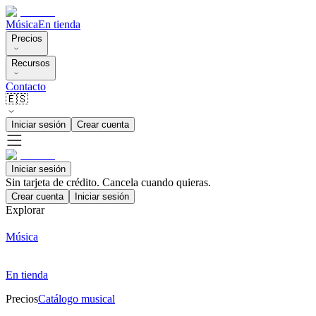
Música
En tienda
Precios
Recursos
Contacto
🇪🇸
Iniciar sesión
Crear cuenta
Iniciar sesión
Sin tarjeta de crédito. Cancela cuando quieras.
Crear cuenta
Iniciar sesión
Explorar
Música
En tienda
Precios
Catálogo musical