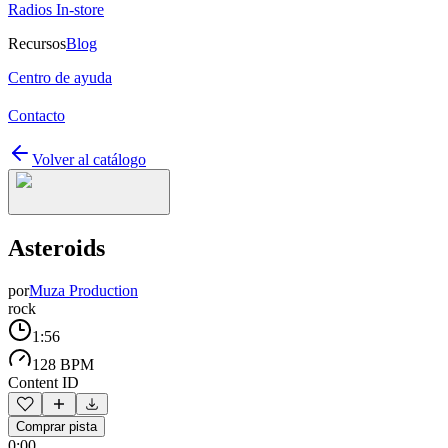
Radios In-store
Recursos
Blog
Centro de ayuda
Contacto
Volver al catálogo
Asteroids
por
Muza Production
rock
1:56
128 BPM
Content ID
Comprar pista
0:00