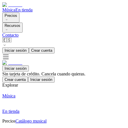
Música
En tienda
Precios
Recursos
Contacto
🇪🇸
Iniciar sesión
Crear cuenta
Iniciar sesión
Sin tarjeta de crédito. Cancela cuando quieras.
Crear cuenta
Iniciar sesión
Explorar
Música
En tienda
Precios
Catálogo musical