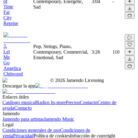
of
Contemporary, Energetic,
3:04
-
Time
Sad
Fat
City
Reprise
3.
Pop, Strings, Piano,
Let
Contemporary, Commercial,
3:26
110
Me
Emotional, Sad
Go
Angelica
Chitwood
©
2026
Jamendo Licensing
Descargar la app
Enlaces útiles
Catálogo musical
Radios In-store
Precios
Contacto
Centro de
ayuda
Contacto
Jamendo
Jamendo para artistas
Jamendo Music
Legal
Condiciones generales de uso
Condiciones de
venta
Privacidad
Política de cookies
Infracción de copyright