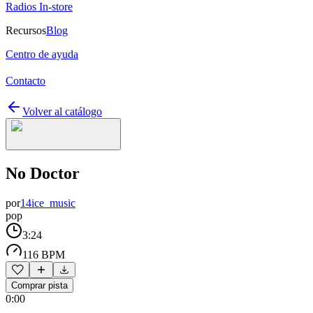
Radios In-store
Recursos
Blog
Centro de ayuda
Contacto
Volver al catálogo
No Doctor
por
14ice_music
pop
3:24
116 BPM
Comprar pista
0:00