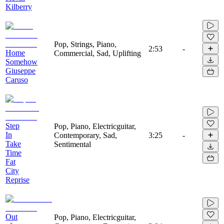
Kilberry
Pop, Strings, Piano,
2:53
-
Home
Commercial, Sad, Uplifting
Somehow
Giuseppe
Caruso
Step
Pop, Piano, Electricguitar,
In
Contemporary, Sad,
3:25
-
Take
Sentimental
Time
Fat
City
Reprise
Out
Pop, Piano, Electricguitar,