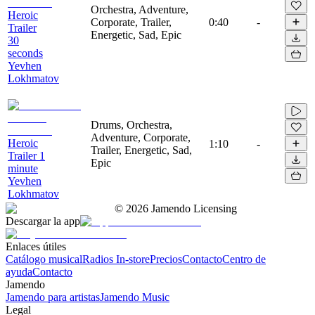
Orchestra, Adventure,
Heroic
Corporate, Trailer,
0:40
-
Trailer
Energetic, Sad, Epic
30
seconds
Yevhen
Lokhmatov
Drums, Orchestra,
Adventure, Corporate,
Heroic
1:10
-
Trailer, Energetic, Sad,
Trailer 1
Epic
minute
Yevhen
Lokhmatov
©
2026
Jamendo Licensing
Descargar la app
Enlaces útiles
Catálogo musical
Radios In-store
Precios
Contacto
Centro de
ayuda
Contacto
Jamendo
Jamendo para artistas
Jamendo Music
Legal