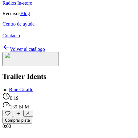
Radios In-store
Recursos
Blog
Centro de ayuda
Contacto
Volver al catálogo
Trailer Idents
por
Blue Giraffe
0:19
139 BPM
Comprar pista
0:00