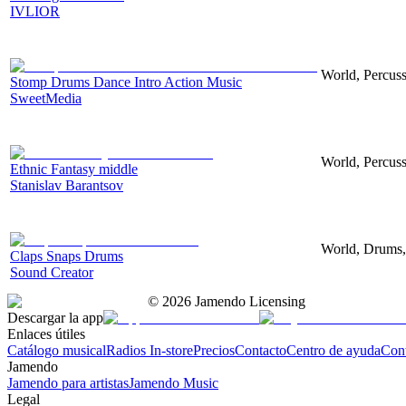
IVLIOR
World, Percuss
Stomp Drums Dance Intro Action Music
SweetMedia
World, Percussi
Ethnic Fantasy middle
Stanislav Barantsov
World, Drums, 
Claps Snaps Drums
Sound Creator
©
2026
Jamendo Licensing
Descargar la app
Enlaces útiles
Catálogo musical
Radios In-store
Precios
Contacto
Centro de ayuda
Con
Jamendo
Jamendo para artistas
Jamendo Music
Legal