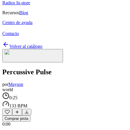
Radios In-store
Recursos
Blog
Centro de ayuda
Contacto
Volver al catálogo
Percussive Pulse
por
Mayson
world
0:25
133 BPM
Comprar pista
0:00