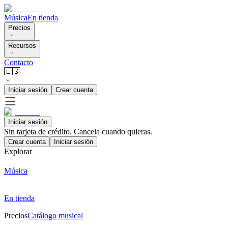
Música
En tienda
Precios
Recursos
Contacto
🇪🇸
Iniciar sesión
Crear cuenta
Iniciar sesión
Sin tarjeta de crédito. Cancela cuando quieras.
Crear cuenta
Iniciar sesión
Explorar
Música
En tienda
Precios
Catálogo musical