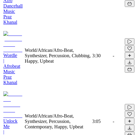
Afro
Dancehall
Music
Praz
Khanal
World/African/Afro-Beat,
Wordle
Synthesizer, Percussion, Clubbing,
3:30
-
|
Happy, Upbeat
Afrobeat
Music
Praz
Khanal
World/African/Afro-Beat,
Unlock
Synthesizer, Percussion,
3:05
-
Me
Contemporary, Happy, Upbeat
|