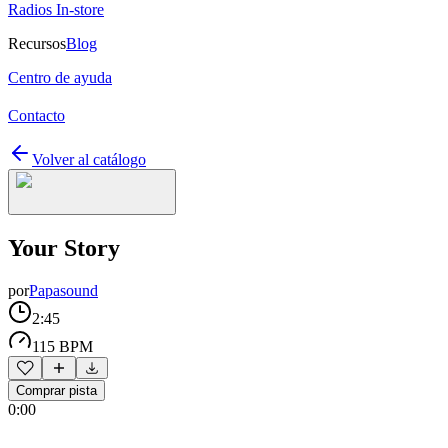
Radios In-store
Recursos
Blog
Centro de ayuda
Contacto
Volver al catálogo
Your Story
por
Papasound
2:45
115 BPM
Comprar pista
0:00