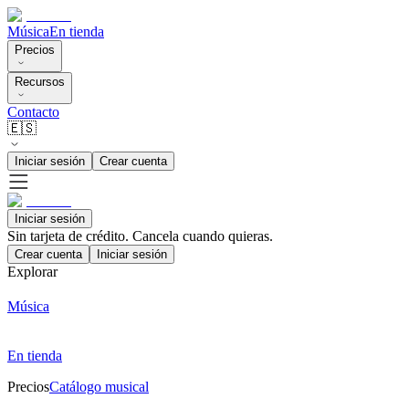
Música
En tienda
Precios
Recursos
Contacto
🇪🇸
Iniciar sesión
Crear cuenta
Iniciar sesión
Sin tarjeta de crédito. Cancela cuando quieras.
Crear cuenta
Iniciar sesión
Explorar
Música
En tienda
Precios
Catálogo musical