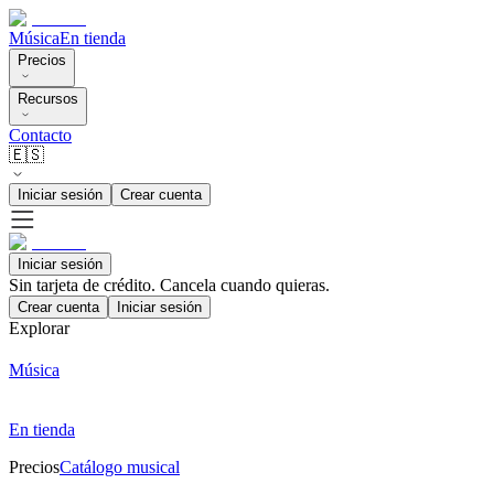
Música
En tienda
Precios
Recursos
Contacto
🇪🇸
Iniciar sesión
Crear cuenta
Iniciar sesión
Sin tarjeta de crédito. Cancela cuando quieras.
Crear cuenta
Iniciar sesión
Explorar
Música
En tienda
Precios
Catálogo musical