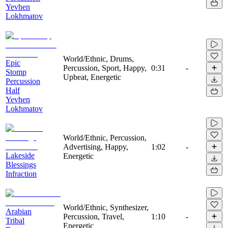
Yevhen
Lokhmatov
World/Ethnic, Drums,
Epic
Percussion, Sport, Happy,
0:31
-
Stomp
Upbeat, Energetic
Percussion
Half
Yevhen
Lokhmatov
World/Ethnic, Percussion,
Advertising, Happy,
1:02
-
Lakeside
Energetic
Blessings
Infraction
World/Ethnic, Synthesizer,
Arabian
Percussion, Travel,
1:10
-
Tribal
Energetic