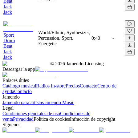
Beat
Jack
Jack
World/Ethnic, Synthesizer,
Sport
Percussion, Sport,
0:40
-
Drum
Energetic
Beat
Jack
Jack
©
2026
Jamendo Licensing
Descargar la app
Enlaces útiles
Catálogo musical
Radios In-store
Precios
Contacto
Centro de
ayuda
Contacto
Jamendo
Jamendo para artistas
Jamendo Music
Legal
Condiciones generales de uso
Condiciones de
venta
Privacidad
Política de cookies
Infracción de copyright
Síguenos