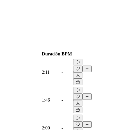
Duración
BPM
2:11
-
1:46
-
2:00
-