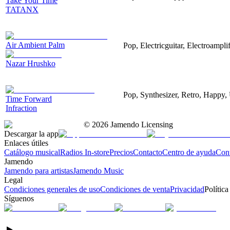
Take Your Time
TATANX
Air Ambient Palm
Pop, Electricguitar, Electroamplif
Nazar Hrushko
Pop, Synthesizer, Retro, Happy, 
Time Forward
Infraction
©
2026
Jamendo Licensing
Descargar la app
Enlaces útiles
Catálogo musical
Radios In-store
Precios
Contacto
Centro de ayuda
Con
Jamendo
Jamendo para artistas
Jamendo Music
Legal
Condiciones generales de uso
Condiciones de venta
Privacidad
Política
Síguenos