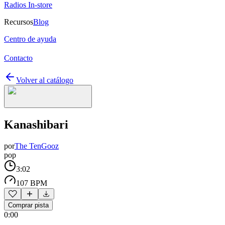
Radios In-store
Recursos
Blog
Centro de ayuda
Contacto
Volver al catálogo
Kanashibari
por
The TenGooz
pop
3:02
107 BPM
Comprar pista
0:00