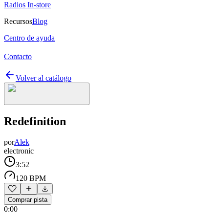
Radios In-store
Recursos
Blog
Centro de ayuda
Contacto
Volver al catálogo
Redefinition
por
Alek
electronic
3:52
120 BPM
Comprar pista
0:00