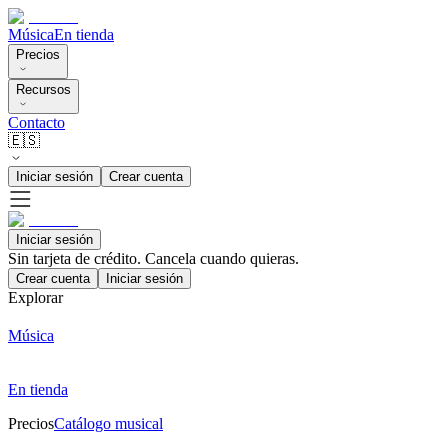
Música
En tienda
Precios
Recursos
Contacto
🇪🇸
Iniciar sesión
Crear cuenta
Iniciar sesión
Sin tarjeta de crédito. Cancela cuando quieras.
Crear cuenta
Iniciar sesión
Explorar
Música
En tienda
Precios
Catálogo musical