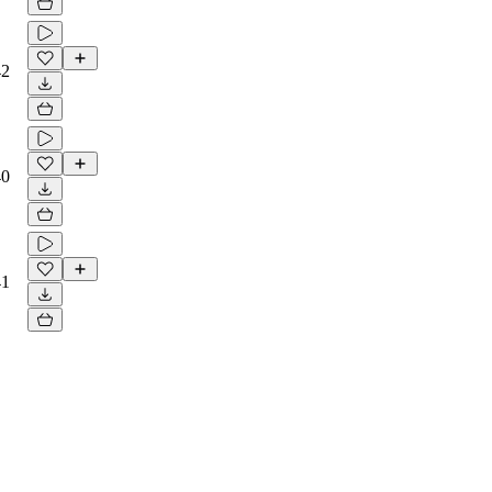
42
40
41