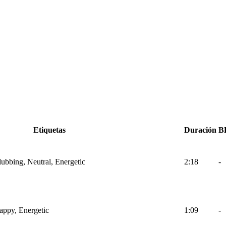
Etiquetas
Duración
B
lubbing, Neutral, Energetic
2:18
-
Happy, Energetic
1:09
-