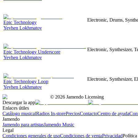
Electronic, Drums, Synthe
Epic Technology
Yevhen Lokhmatov
Electronic, Synthesizer, 
Epic Technology Underscore
Yevhen Lokhmatov
Electronic, Synthesizer, 
Epic Technology Loop
Yevhen Lokhmatov
©
2026
Jamendo Licensing
Descargar la app
Enlaces útiles
Catálogo musical
Radios In-store
Precios
Contacto
Centro de ayuda
Con
Jamendo
Jamendo para artistas
Jamendo Music
Legal
Condiciones generales de uso
Condiciones de venta
Privacidad
Política