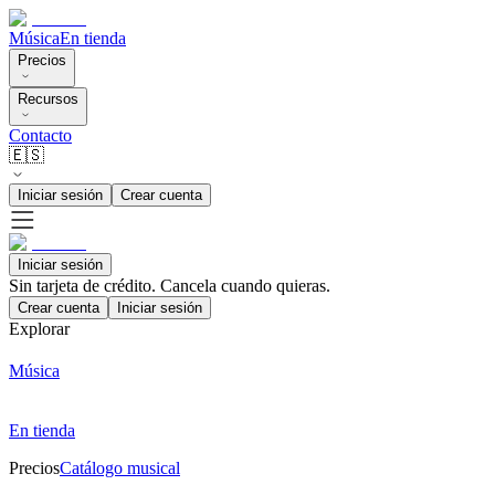
Música
En tienda
Precios
Recursos
Contacto
🇪🇸
Iniciar sesión
Crear cuenta
Iniciar sesión
Sin tarjeta de crédito. Cancela cuando quieras.
Crear cuenta
Iniciar sesión
Explorar
Música
En tienda
Precios
Catálogo musical