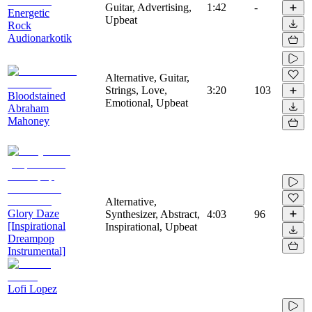
Guitar, Advertising,
1:42
-
Energetic
Upbeat
Rock
Audionarkotik
Alternative, Guitar,
Strings, Love,
3:20
103
Bloodstained
Emotional, Upbeat
Abraham
Mahoney
Alternative,
Glory Daze
Synthesizer, Abstract,
4:03
96
[Inspirational
Inspirational, Upbeat
Dreampop
Instrumental]
Lofi Lopez