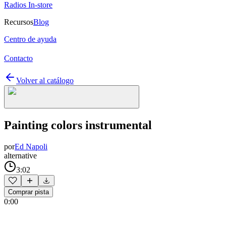
Radios In-store
Recursos
Blog
Centro de ayuda
Contacto
Volver al catálogo
Painting colors instrumental
por
Ed Napoli
alternative
3:02
Comprar pista
0:00