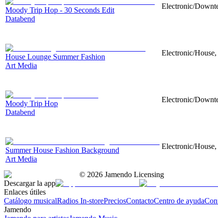
Electronic/Downte
Moody Trip Hop - 30 Seconds Edit
Databend
Electronic/House,
House Lounge Summer Fashion
Art Media
Electronic/Downte
Moody Trip Hop
Databend
Electronic/House, 
Summer House Fashion Background
Art Media
©
2026
Jamendo Licensing
Descargar la app
Enlaces útiles
Catálogo musical
Radios In-store
Precios
Contacto
Centro de ayuda
Con
Jamendo