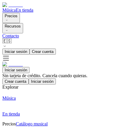
Música
En tienda
Precios
Recursos
Contacto
🇪🇸
Iniciar sesión
Crear cuenta
Iniciar sesión
Sin tarjeta de crédito. Cancela cuando quieras.
Crear cuenta
Iniciar sesión
Explorar
Música
En tienda
Precios
Catálogo musical