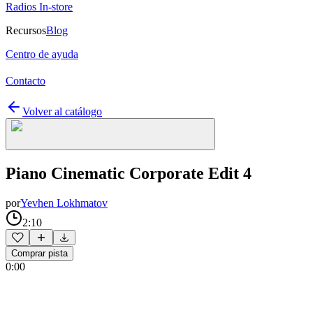
Radios In-store
Recursos
Blog
Centro de ayuda
Contacto
Volver al catálogo
Piano Cinematic Corporate Edit 4
por
Yevhen Lokhmatov
2:10
Comprar pista
0:00