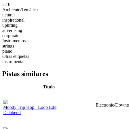
2:10
Ambiente/Temática
neutral
inspirational
uplifting
advertising
corporate
Instrumentos
strings
piano
Otras etiquetas
instrumental
Pistas similares
Título
Electronic/Downte
Moody Trip Hop - Loop Edit
Databend