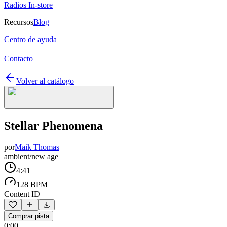
Radios In-store
Recursos
Blog
Centro de ayuda
Contacto
Volver al catálogo
Stellar Phenomena
por
Maik Thomas
ambient/new age
4:41
128 BPM
Content ID
Comprar pista
0:00