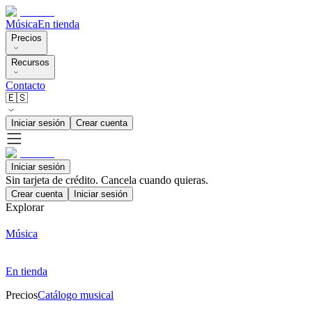
Música
En tienda
Precios
Recursos
Contacto
🇪🇸
Iniciar sesión
Crear cuenta
Iniciar sesión
Sin tarjeta de crédito. Cancela cuando quieras.
Crear cuenta
Iniciar sesión
Explorar
Música
En tienda
Precios
Catálogo musical