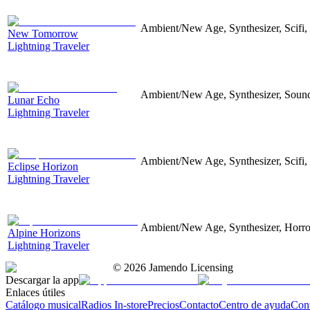
Ambient/New Age, Synthesizer, Scifi,
New Tomorrow
Lightning Traveler
Ambient/New Age, Synthesizer, Sound
Lunar Echo
Lightning Traveler
Ambient/New Age, Synthesizer, Scifi,
Eclipse Horizon
Lightning Traveler
Ambient/New Age, Synthesizer, Horror
Alpine Horizons
Lightning Traveler
©
2026
Jamendo Licensing
Descargar la app
Enlaces útiles
Catálogo musical
Radios In-store
Precios
Contacto
Centro de ayuda
Con