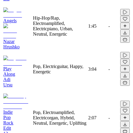
Hip-Hop/Rap,
Angels
Electroamplified,
1:45
-
Electricpiano, Urban,
Neutral, Energetic
Nazar
Hrushko
Pop, Electricguitar, Happy,
Play
3:04
-
Energetic
Along
Adi
Ursu
Indie
Pop, Electroamplified,
Pop
Electricorgan, Hybrid,
2:07
-
Rock
Neutral, Energetic, Uplifting
Edit