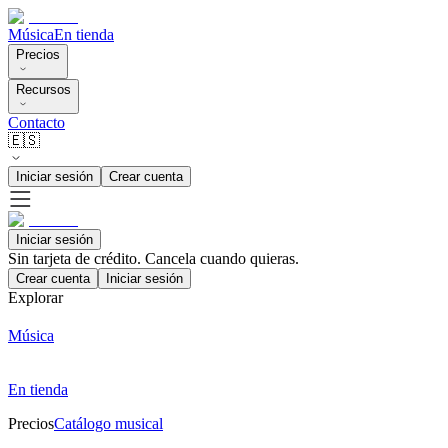
Música
En tienda
Precios
Recursos
Contacto
🇪🇸
Iniciar sesión
Crear cuenta
Iniciar sesión
Sin tarjeta de crédito. Cancela cuando quieras.
Crear cuenta
Iniciar sesión
Explorar
Música
En tienda
Precios
Catálogo musical