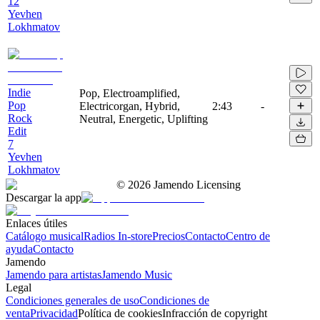
12
Yevhen
Lokhmatov
Indie
Pop, Electroamplified,
Pop
Electricorgan, Hybrid,
2:43
-
Rock
Neutral, Energetic, Uplifting
Edit
7
Yevhen
Lokhmatov
©
2026
Jamendo Licensing
Descargar la app
Enlaces útiles
Catálogo musical
Radios In-store
Precios
Contacto
Centro de
ayuda
Contacto
Jamendo
Jamendo para artistas
Jamendo Music
Legal
Condiciones generales de uso
Condiciones de
venta
Privacidad
Política de cookies
Infracción de copyright