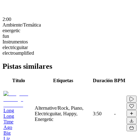
2:00
Ambiente/Temática
energetic
fun
Instrumentos
electricguitar
electroamplified
Pistas similares
Título
Etiquetas
Duración
BPM
Alternative/Rock, Piano,
Long
Electricguitar, Happy,
3:50
-
Long
Energetic
Time
Ago
Big
Liz