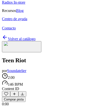
Radios In-store
Recursos
Blog
Centro de ayuda
Contacto
Volver al catálogo
Teen Riot
por
Soundatelier
2:00
146 BPM
Content ID
Comprar pista
0:00