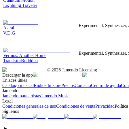
Quantum Motion
Lightning Traveler
Experimental, Synthesizer, 
Astral
V.D.G
Experimental, Synthesizer, 
Vermos: Another Home
TransistorBudddha
©
2026
Jamendo Licensing
Descargar la app
Enlaces útiles
Catálogo musical
Radios In-store
Precios
Contacto
Centro de ayuda
Con
Jamendo
Jamendo para artistas
Jamendo Music
Legal
Condiciones generales de uso
Condiciones de venta
Privacidad
Política
Síguenos