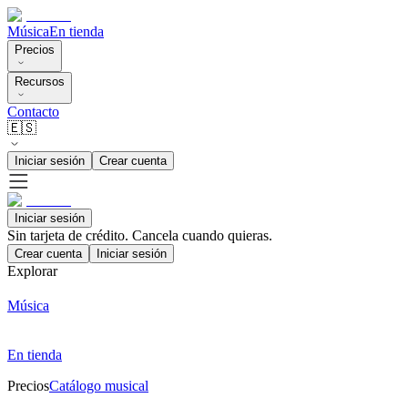
Música
En tienda
Precios
Recursos
Contacto
🇪🇸
Iniciar sesión
Crear cuenta
Iniciar sesión
Sin tarjeta de crédito. Cancela cuando quieras.
Crear cuenta
Iniciar sesión
Explorar
Música
En tienda
Precios
Catálogo musical