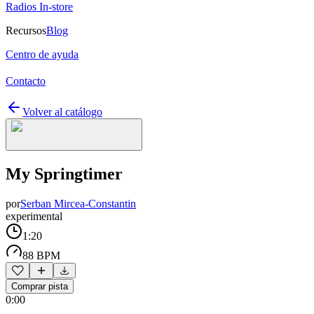
Radios In-store
Recursos
Blog
Centro de ayuda
Contacto
Volver al catálogo
My Springtimer
por
Serban Mircea-Constantin
experimental
1:20
88 BPM
Comprar pista
0:00