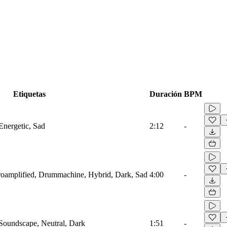
Etiquetas
Duración
BPM
Energetic, Sad
2:12
-
troamplified, Drummachine, Hybrid, Dark, Sad
4:00
-
 Soundscape, Neutral, Dark
1:51
-