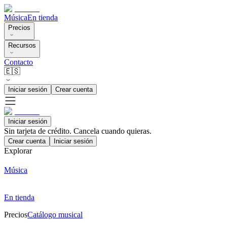
Música
En tienda
Precios
Recursos
Contacto
🇪🇸
Iniciar sesión
Crear cuenta
Iniciar sesión
Sin tarjeta de crédito. Cancela cuando quieras.
Crear cuenta
Iniciar sesión
Explorar
Música
En tienda
Precios
Catálogo musical