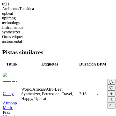
0:21
Ambiente/Temática
upbeat
uplifting
technology
Instrumentos
synthesizer
Otras etiquetas
instrumental
Pistas similares
Título
Etiquetas
Duración
BPM
World/African/Afro-Beat,
Candy
Synthesizer, Percussion, Travel,
3:16
-
|
Happy, Upbeat
Afropop
Music
Praz