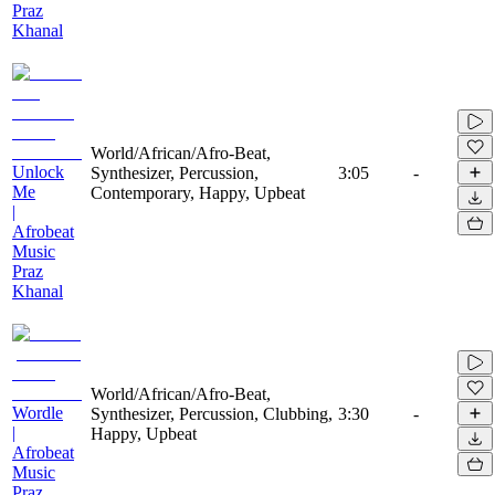
Praz
Khanal
World/African/Afro-Beat,
Unlock
Synthesizer, Percussion,
3:05
-
Me
Contemporary, Happy, Upbeat
|
Afrobeat
Music
Praz
Khanal
World/African/Afro-Beat,
Wordle
Synthesizer, Percussion, Clubbing,
3:30
-
|
Happy, Upbeat
Afrobeat
Music
Praz