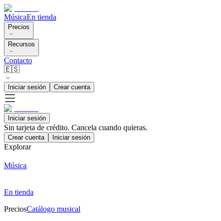
Música
En tienda
Precios
Recursos
Contacto
🇪🇸
Iniciar sesión
Crear cuenta
Iniciar sesión
Sin tarjeta de crédito. Cancela cuando quieras.
Crear cuenta
Iniciar sesión
Explorar
Música
En tienda
Precios
Catálogo musical