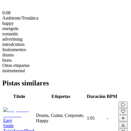
0:08
Ambiente/Temática
happy
energetic
romantic
advertising
introdcution
Instrumentos
drums
brass
Otras etiquetas
instrumental
Pistas similares
Título
Etiquetas
Duración
BPM
Drums, Guitar, Corporate,
1:01
-
Easy
Happy
Smile
TaigaSoundProd