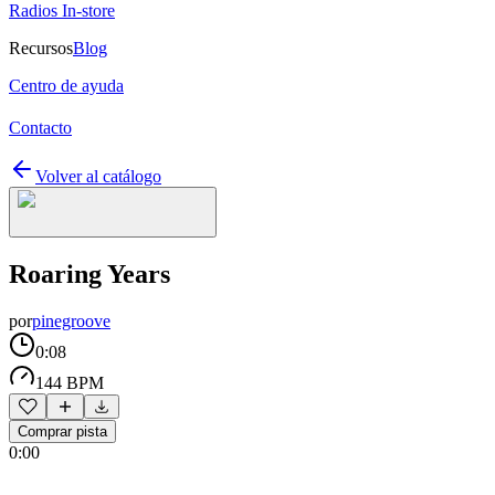
Radios In-store
Recursos
Blog
Centro de ayuda
Contacto
Volver al catálogo
Roaring Years
por
pinegroove
0:08
144 BPM
Comprar pista
0:00