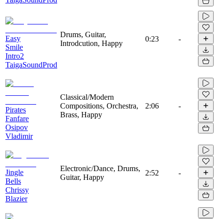
Drums, Guitar,
Easy
0:23
-
Introdcution, Happy
Smile
Intro2
TaigaSoundProd
Classical/Modern
Compositions, Orchestra,
2:06
-
Pirates
Brass, Happy
Fanfare
Osipov
Vladimir
Electronic/Dance, Drums,
Jingle
2:52
-
Guitar, Happy
Bells
Chrissy
Blazier