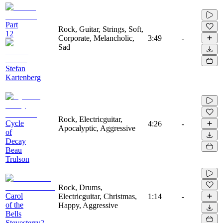
Part
Rock, Guitar, Strings, Soft,
12
Corporate, Melancholic,
3:49
-
Sad
Stefan
Kartenberg
Rock, Electricguitar,
Cycle
4:26
-
Apocalyptic, Aggressive
of
Decay
Beau
Trulson
Rock, Drums,
Carol
Electricguitar, Christmas,
1:14
-
of the
Happy, Aggressive
Bells
Stevesterry2