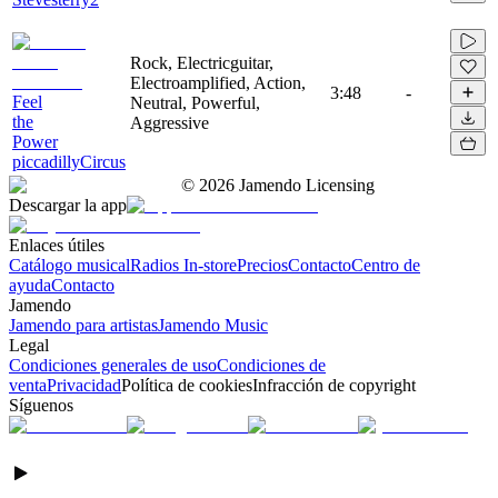
Rock, Electricguitar,
Electroamplified, Action,
3:48
-
Feel
Neutral, Powerful,
the
Aggressive
Power
piccadillyCircus
©
2026
Jamendo Licensing
Descargar la app
Enlaces útiles
Catálogo musical
Radios In-store
Precios
Contacto
Centro de
ayuda
Contacto
Jamendo
Jamendo para artistas
Jamendo Music
Legal
Condiciones generales de uso
Condiciones de
venta
Privacidad
Política de cookies
Infracción de copyright
Síguenos