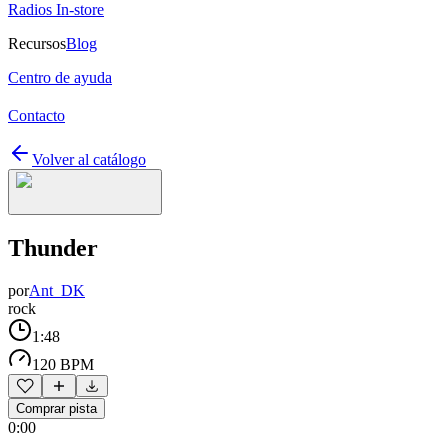
Radios In-store
Recursos
Blog
Centro de ayuda
Contacto
Volver al catálogo
Thunder
por
Ant_DK
rock
1:48
120 BPM
Comprar pista
0:00