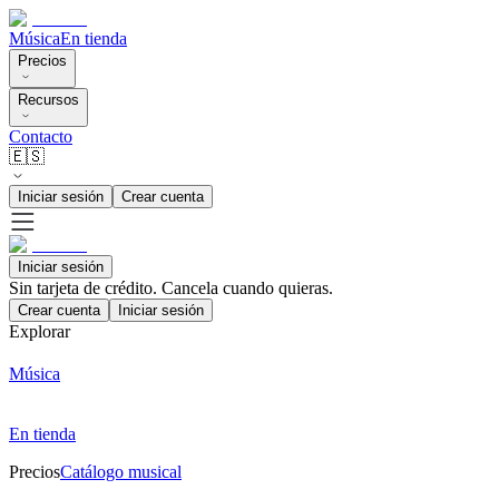
Música
En tienda
Precios
Recursos
Contacto
🇪🇸
Iniciar sesión
Crear cuenta
Iniciar sesión
Sin tarjeta de crédito. Cancela cuando quieras.
Crear cuenta
Iniciar sesión
Explorar
Música
En tienda
Precios
Catálogo musical