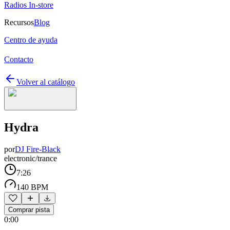
Radios In-store
Recursos
Blog
Centro de ayuda
Contacto
Volver al catálogo
Hydra
por
DJ Fire-Black
electronic/trance
7:26
140 BPM
Comprar pista
0:00