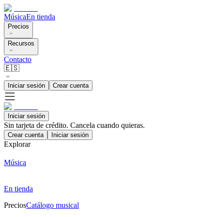
Música
En tienda
Precios
Recursos
Contacto
🇪🇸
Iniciar sesión
Crear cuenta
Iniciar sesión
Sin tarjeta de crédito. Cancela cuando quieras.
Crear cuenta
Iniciar sesión
Explorar
Música
En tienda
Precios
Catálogo musical