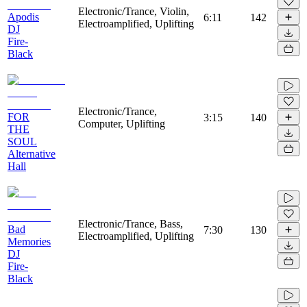
Electronic/Trance, Violin,
Apodis
6:11
142
Electroamplified, Uplifting
DJ
Fire-
Black
Electronic/Trance,
FOR
3:15
140
Computer, Uplifting
THE
SOUL
Alternative
Hall
Electronic/Trance, Bass,
Bad
7:30
130
Electroamplified, Uplifting
Memories
DJ
Fire-
Black