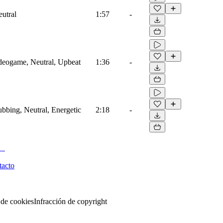
eutral
1:57
-
ideogame, Neutral, Upbeat
1:36
-
ubbing, Neutral, Energetic
2:18
-
tacto
 de cookies
Infracción de copyright