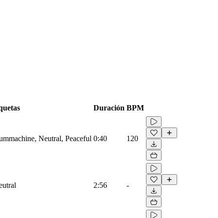
quetas
Duración
BPM
rummachine, Neutral, Peaceful
0:40
120
eutral
2:56
-