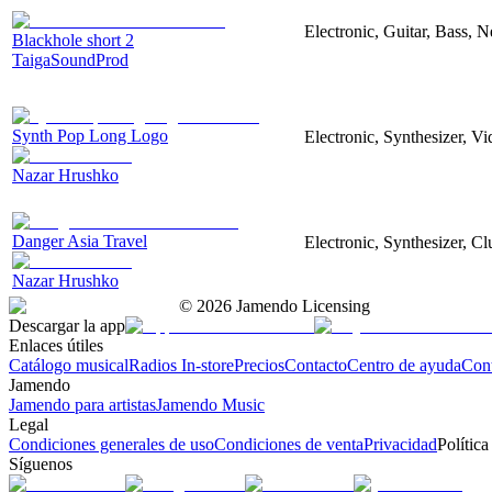
Electronic, Guitar, Bass, N
Blackhole short 2
TaigaSoundProd
Synth Pop Long Logo
Electronic, Synthesizer, V
Nazar Hrushko
Danger Asia Travel
Electronic, Synthesizer, Cl
Nazar Hrushko
©
2026
Jamendo Licensing
Descargar la app
Enlaces útiles
Catálogo musical
Radios In-store
Precios
Contacto
Centro de ayuda
Con
Jamendo
Jamendo para artistas
Jamendo Music
Legal
Condiciones generales de uso
Condiciones de venta
Privacidad
Política
Síguenos