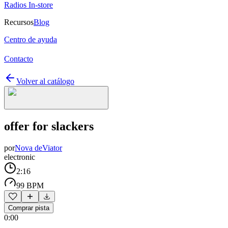
Radios In-store
Recursos
Blog
Centro de ayuda
Contacto
Volver al catálogo
offer for slackers
por
Nova deViator
electronic
2:16
99 BPM
Comprar pista
0:00