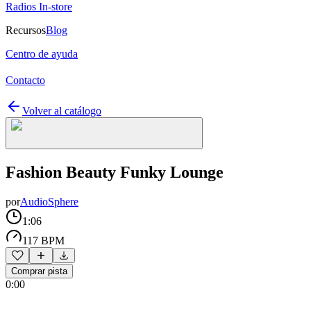
Radios In-store
Recursos
Blog
Centro de ayuda
Contacto
Volver al catálogo
Fashion Beauty Funky Lounge
por
AudioSphere
1:06
117 BPM
Comprar pista
0:00