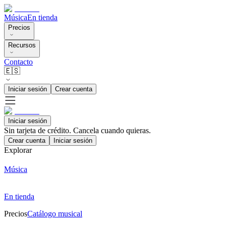
Música
En tienda
Precios
Recursos
Contacto
🇪🇸
Iniciar sesión
Crear cuenta
Iniciar sesión
Sin tarjeta de crédito. Cancela cuando quieras.
Crear cuenta
Iniciar sesión
Explorar
Música
En tienda
Precios
Catálogo musical