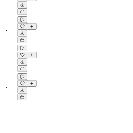
-
-
-
-