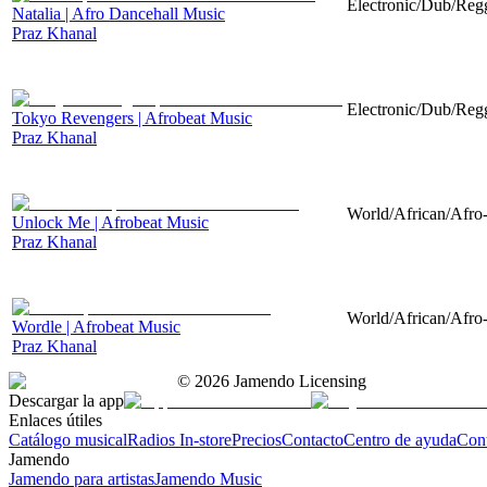
Electronic/Dub/Regg
Natalia | Afro Dancehall Music
Praz Khanal
Electronic/Dub/Regg
Tokyo Revengers | Afrobeat Music
Praz Khanal
World/African/Afro-
Unlock Me | Afrobeat Music
Praz Khanal
World/African/Afro-
Wordle | Afrobeat Music
Praz Khanal
©
2026
Jamendo Licensing
Descargar la app
Enlaces útiles
Catálogo musical
Radios In-store
Precios
Contacto
Centro de ayuda
Con
Jamendo
Jamendo para artistas
Jamendo Music