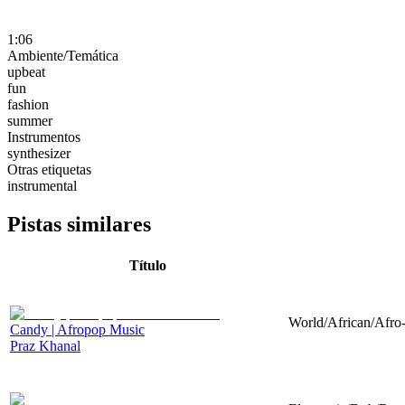
1:06
Ambiente/Temática
upbeat
fun
fashion
summer
Instrumentos
synthesizer
Otras etiquetas
instrumental
Pistas similares
Título
World/African/Afro-
Candy | Afropop Music
Praz Khanal