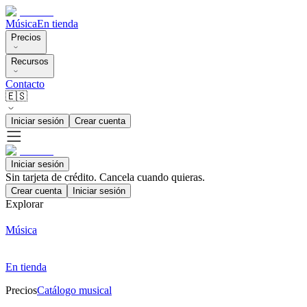
Música
En tienda
Precios
Recursos
Contacto
🇪🇸
Iniciar sesión
Crear cuenta
Iniciar sesión
Sin tarjeta de crédito. Cancela cuando quieras.
Crear cuenta
Iniciar sesión
Explorar
Música
En tienda
Precios
Catálogo musical