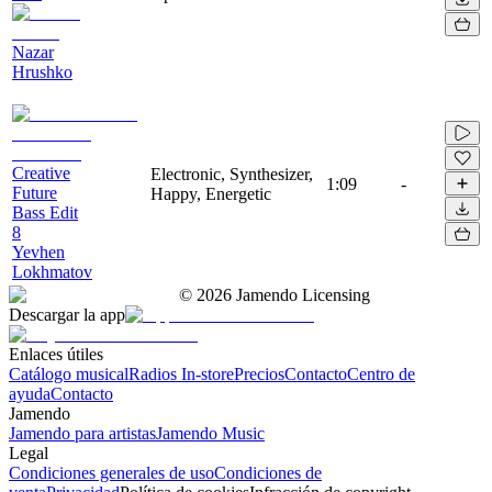
Nazar
Hrushko
Creative
Electronic, Synthesizer,
1:09
-
Future
Happy, Energetic
Bass Edit
8
Yevhen
Lokhmatov
©
2026
Jamendo Licensing
Descargar la app
Enlaces útiles
Catálogo musical
Radios In-store
Precios
Contacto
Centro de
ayuda
Contacto
Jamendo
Jamendo para artistas
Jamendo Music
Legal
Condiciones generales de uso
Condiciones de