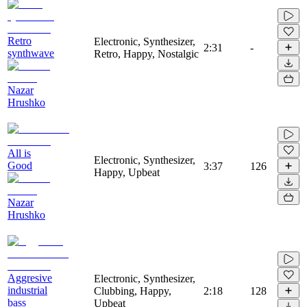
Retro
Electronic, Synthesizer,
2:31
-
synthwave
Retro, Happy, Nostalgic
Nazar
Hrushko
All is
Electronic, Synthesizer,
Good
3:37
126
Happy, Upbeat
Nazar
Hrushko
Aggresive
Electronic, Synthesizer,
industrial
Clubbing, Happy,
2:18
128
bass
Upbeat