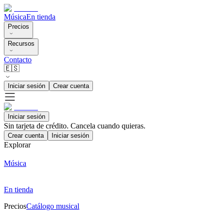
Música
En tienda
Precios
Recursos
Contacto
🇪🇸
Iniciar sesión
Crear cuenta
Iniciar sesión
Sin tarjeta de crédito. Cancela cuando quieras.
Crear cuenta
Iniciar sesión
Explorar
Música
En tienda
Precios
Catálogo musical