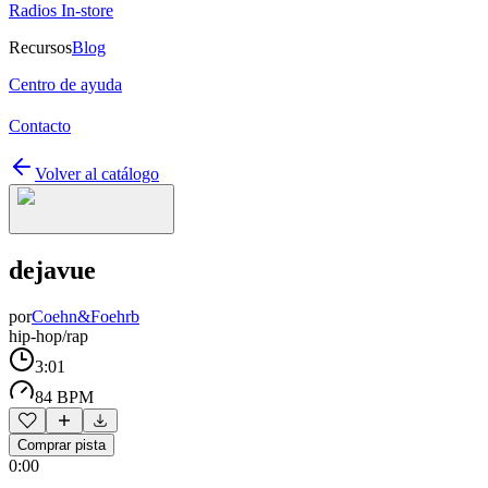
Radios In-store
Recursos
Blog
Centro de ayuda
Contacto
Volver al catálogo
dejavue
por
Coehn&Foehrb
hip-hop/rap
3:01
84 BPM
Comprar pista
0:00