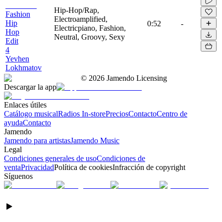
Hip-Hop/Rap,
Fashion
Electroamplified,
Hip
0:52
-
Electricpiano, Fashion,
Hop
Neutral, Groovy, Sexy
Edit
4
Yevhen
Lokhmatov
©
2026
Jamendo Licensing
Descargar la app
Enlaces útiles
Catálogo musical
Radios In-store
Precios
Contacto
Centro de
ayuda
Contacto
Jamendo
Jamendo para artistas
Jamendo Music
Legal
Condiciones generales de uso
Condiciones de
venta
Privacidad
Política de cookies
Infracción de copyright
Síguenos