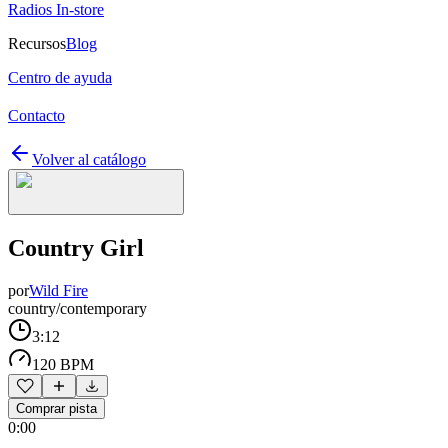
Radios In-store
Recursos
Blog
Centro de ayuda
Contacto
Volver al catálogo
Country Girl
por
Wild Fire
country/contemporary
3:12
120 BPM
Comprar pista
0:00