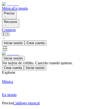
Música
En tienda
Precios
Recursos
Contacto
🇪🇸
Iniciar sesión
Crear cuenta
Iniciar sesión
Sin tarjeta de crédito. Cancela cuando quieras.
Crear cuenta
Iniciar sesión
Explorar
Música
En tienda
Precios
Catálogo musical