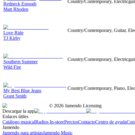
Country/Contemporary, Electricgui
Redneck Enough
Matt Rhoden
Country/Contemporary, Guitar, Ele
Love Ride
TJ Kirby
Country/Contemporary, Electricgui
Southern Summer
Wild Fire
Country/Contemporary, Piano, Elec
My Best Blue Jeans
Grant Smith
©
2026
Jamendo Licensing
Descargar la app
Enlaces útiles
Catálogo musical
Radios In-store
Precios
Contacto
Centro de ayuda
Con
Jamendo
Jamendo para artistas
Jamendo Music