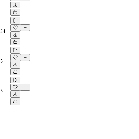
124
95
95