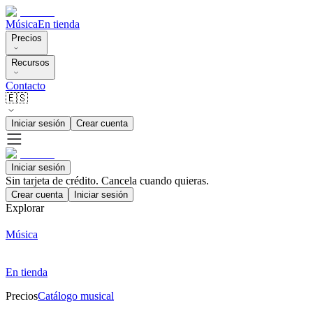
Música
En tienda
Precios
Recursos
Contacto
🇪🇸
Iniciar sesión
Crear cuenta
Iniciar sesión
Sin tarjeta de crédito. Cancela cuando quieras.
Crear cuenta
Iniciar sesión
Explorar
Música
En tienda
Precios
Catálogo musical