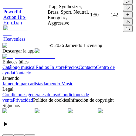
Trap, Synthesizer,
Powerful
Brass, Sport, Neutral,
1:50
142
Action Hip-
Energetic,
Hop Trap
Aggressive
Heavenless
©
2026
Jamendo Licensing
Descargar la app
Enlaces útiles
Catálogo musical
Radios In-store
Precios
Contacto
Centro de
ayuda
Contacto
Jamendo
Jamendo para artistas
Jamendo Music
Legal
Condiciones generales de uso
Condiciones de
venta
Privacidad
Política de cookies
Infracción de copyright
Síguenos