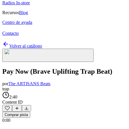
Radios In-store
Recursos
Blog
Centro de ayuda
Contacto
Volver al catálogo
Pay Now (Brave Uplifting Trap Beat)
por
The ARTISANS Beats
trap
2:40
Content ID
Comprar pista
0:00