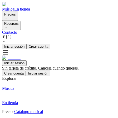
Música
En tienda
Precios
Recursos
Contacto
🇪🇸
Iniciar sesión
Crear cuenta
Iniciar sesión
Sin tarjeta de crédito. Cancela cuando quieras.
Crear cuenta
Iniciar sesión
Explorar
Música
En tienda
Precios
Catálogo musical