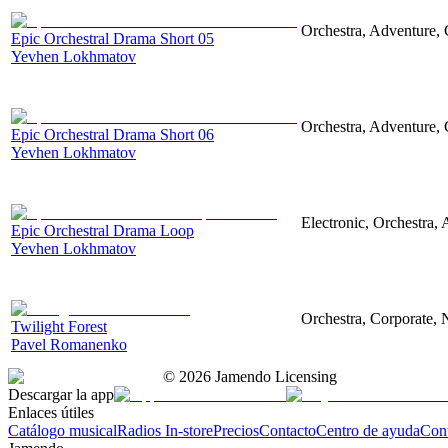
Orchestra, Adventure, 
Epic Orchestral Drama Short 05
Yevhen Lokhmatov
Orchestra, Adventure, 
Epic Orchestral Drama Short 06
Yevhen Lokhmatov
Electronic, Orchestra,
Epic Orchestral Drama Loop
Yevhen Lokhmatov
Orchestra, Corporate, 
Twilight Forest
Pavel Romanenko
©
2026
Jamendo Licensing
Descargar la app
Enlaces útiles
Catálogo musical
Radios In-store
Precios
Contacto
Centro de ayuda
Con