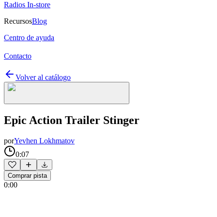
Radios In-store
Recursos
Blog
Centro de ayuda
Contacto
Volver al catálogo
Epic Action Trailer Stinger
por
Yevhen Lokhmatov
0:07
Comprar pista
0:00