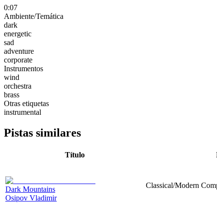
0:07
Ambiente/Temática
dark
energetic
sad
adventure
corporate
Instrumentos
wind
orchestra
brass
Otras etiquetas
instrumental
Pistas similares
Título
Classical/Modern Compo
Dark Mountains
Osipov Vladimir