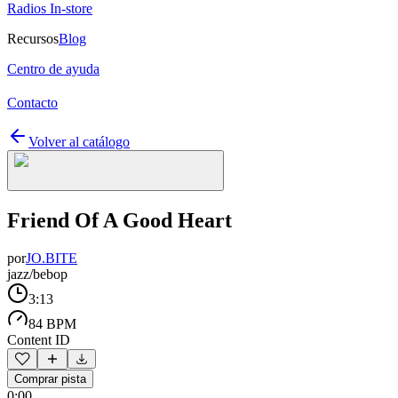
Radios In-store
Recursos
Blog
Centro de ayuda
Contacto
Volver al catálogo
Friend Of A Good Heart
por
JO.BITE
jazz/bebop
3:13
84 BPM
Content ID
Comprar pista
0:00