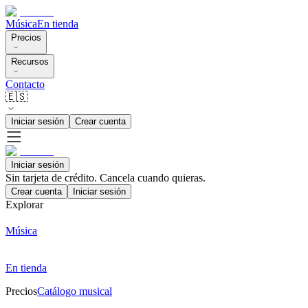
Música
En tienda
Precios
Recursos
Contacto
🇪🇸
Iniciar sesión
Crear cuenta
Iniciar sesión
Sin tarjeta de crédito. Cancela cuando quieras.
Crear cuenta
Iniciar sesión
Explorar
Música
En tienda
Precios
Catálogo musical