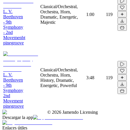
Classical/Orchestral,
L. V.
Orchestra, Horn,
1:00
119
Beethoven
Dramatic, Energetic,
- 9th
Majestic
Symphony
- 2nd
Movemenbt
pinegroove
Classical/Orchestral,
L. V.
Orchestra, Horn,
3:48
119
Beethoven
History, Dramatic,
- 9th
Energetic, Powerful
Symphony
2nd
Movement
pinegroove
©
2026
Jamendo Licensing
Descargar la app
Enlaces útiles