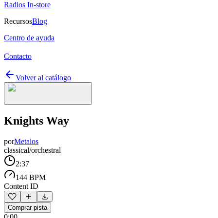
Radios In-store
Recursos
Blog
Centro de ayuda
Contacto
Volver al catálogo
Knights Way
por
Metalos
classical/orchestral
2:37
144 BPM
Content ID
Comprar pista
0:00