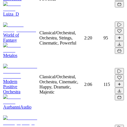
Luiza_D
Classical/Orchestral,
World of
Orchestra, Strings,
2:20
95
Fantasy
Cinematic, Powerful
Metalos
Classical/Orchestral,
Modern
Orchestra, Cinematic,
2:06
115
Positive
Happy, Dramatic,
Orchestra
Majestic
AurbanniAudio