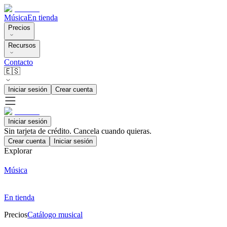
Música
En tienda
Precios
Recursos
Contacto
🇪🇸
Iniciar sesión
Crear cuenta
Iniciar sesión
Sin tarjeta de crédito. Cancela cuando quieras.
Crear cuenta
Iniciar sesión
Explorar
Música
En tienda
Precios
Catálogo musical