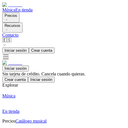
Música
En tienda
Precios
Recursos
Contacto
🇪🇸
Iniciar sesión
Crear cuenta
Iniciar sesión
Sin tarjeta de crédito. Cancela cuando quieras.
Crear cuenta
Iniciar sesión
Explorar
Música
En tienda
Precios
Catálogo musical