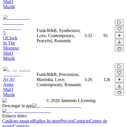
ShaQ
Muzik
Funk/R&B, Synthesizer,
5
Love, Contemporary,
3:32
91
OClock
Peaceful, Romantic
In The
Morning
ShaQ
Muzik
Funk/R&B, Percussion,
Ay Ay
Marimba, Love,
3:26
126
Amor
Contemporary, Romantic
ShaQ
Muzik
©
2026
Jamendo Licensing
Descargar la app
Enlaces útiles
Catálogo musical
Radios In-store
Precios
Contacto
Centro de
ayuda
Contacto