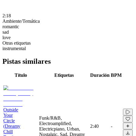
2:18
Ambiente/Temática
romantic
sad
love
Otras etiquetas
instrumental
Pistas similares
Título
Etiquetas
Duración
BPM
Outside
Your
Funk/R&B,
Circle
Electroamplified,
(Dreamy
2:40
-
Electricpiano, Urban,
Chill
Nostalgic, Sad, Dreamy