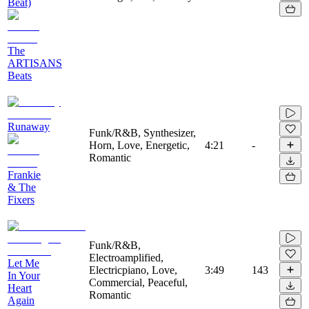
Beat)
The
ARTISANS
Beats
Runaway
Funk/R&B, Synthesizer,
Horn, Love, Energetic,
4:21
-
Romantic
Frankie
& The
Fixers
Funk/R&B,
Electroamplified,
Let Me
Electricpiano, Love,
3:49
143
In Your
Commercial, Peaceful,
Heart
Romantic
Again