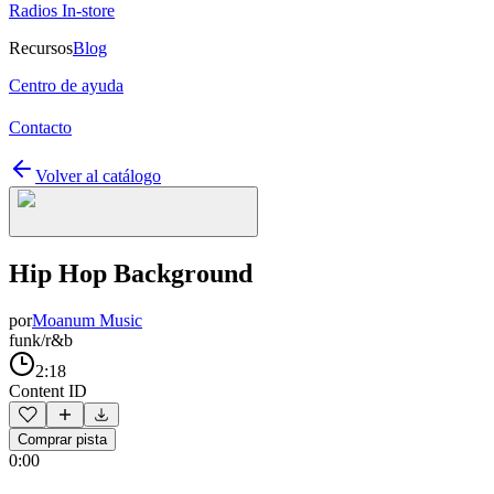
Radios In-store
Recursos
Blog
Centro de ayuda
Contacto
Volver al catálogo
Hip Hop Background
por
Moanum Music
funk/r&b
2:18
Content ID
Comprar pista
0:00