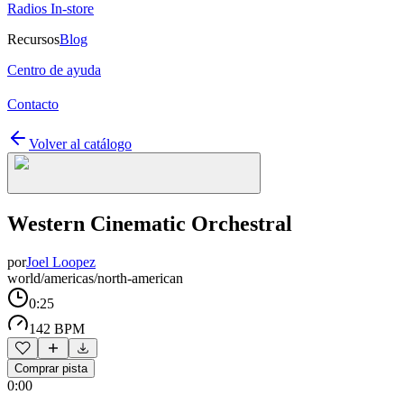
Radios In-store
Recursos
Blog
Centro de ayuda
Contacto
Volver al catálogo
Western Cinematic Orchestral
por
Joel Loopez
world/americas/north-american
0:25
142 BPM
Comprar pista
0:00