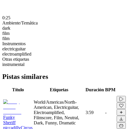
0:25
Ambiente/Temática
dark
film
film
Instrumentos
electricguitar
electroamplified
Otras etiquetas
instrumental
Pistas similares
Título
Etiquetas
Duración
BPM
World/Americas/North-
American, Electricguitar,
Electroamplified,
3:59
-
Funky
Filmscore, Film, Neutral,
Sheriff
Dark, Funny, Dramatic
piccadillyCircus