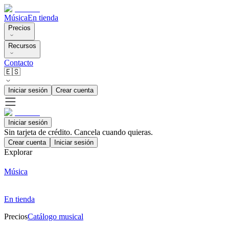
Música
En tienda
Precios
Recursos
Contacto
🇪🇸
Iniciar sesión
Crear cuenta
Iniciar sesión
Sin tarjeta de crédito. Cancela cuando quieras.
Crear cuenta
Iniciar sesión
Explorar
Música
En tienda
Precios
Catálogo musical