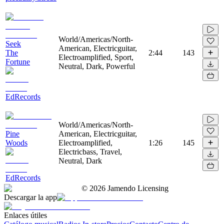
World/Americas/North-
Seek
American, Electricguitar,
The
2:44
143
Electroamplified, Sport,
Fortune
Neutral, Dark, Powerful
EdRecords
World/Americas/North-
Pine
American, Electricguitar,
Woods
Electroamplified,
1:26
145
Electricbass, Travel,
Neutral, Dark
EdRecords
©
2026
Jamendo Licensing
Descargar la app
Enlaces útiles