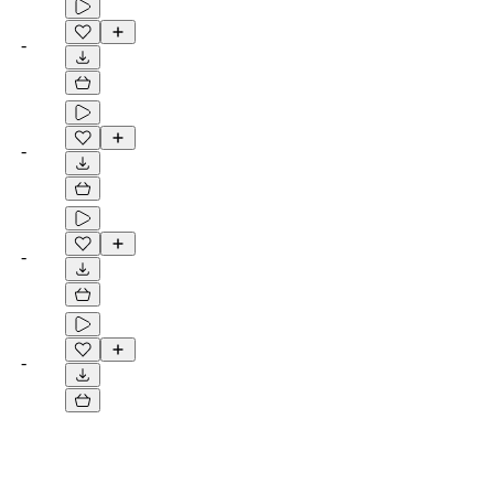
-
-
-
-