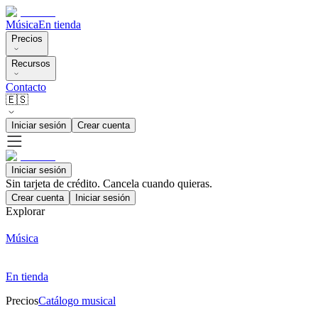
Música
En tienda
Precios
Recursos
Contacto
🇪🇸
Iniciar sesión
Crear cuenta
Iniciar sesión
Sin tarjeta de crédito. Cancela cuando quieras.
Crear cuenta
Iniciar sesión
Explorar
Música
En tienda
Precios
Catálogo musical