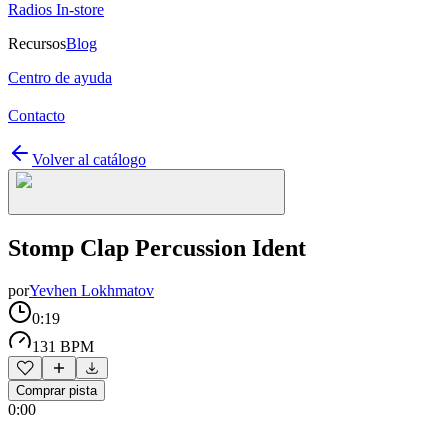
Radios In-store
Recursos
Blog
Centro de ayuda
Contacto
Volver al catálogo
Stomp Clap Percussion Ident
por
Yevhen Lokhmatov
0:19
131 BPM
Comprar pista
0:00