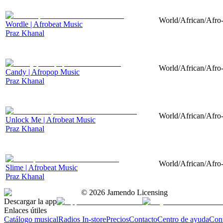
World/African/Afro-
Wordle | Afrobeat Music
Praz Khanal
World/African/Afro-
Candy | Afropop Music
Praz Khanal
World/African/Afro-
Unlock Me | Afrobeat Music
Praz Khanal
World/African/Afro-
Slime | Afrobeat Music
Praz Khanal
©
2026
Jamendo Licensing
Descargar la app
Enlaces útiles
Catálogo musical
Radios In-store
Precios
Contacto
Centro de ayuda
Con