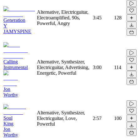
Alternative, Electricguitar,
Electroamplified, 90s,
3:45
128
Generation
Powerful, Angry
Y
JAMYSPINE
Calling
Alternative, Synthesizer,
Instrumental
Electricguitar, Advertising,
3:00
114
Energetic, Powerful
Jon
Worthy
Alternative, Synthesizer,
Soul
Electricguitar, Love,
2:57
100
King
Powerful
Jon
Worthy