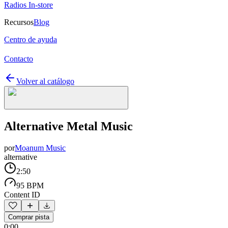
Radios In-store
Recursos
Blog
Centro de ayuda
Contacto
Volver al catálogo
Alternative Metal Music
por
Moanum Music
alternative
2:50
95 BPM
Content ID
Comprar pista
0:00