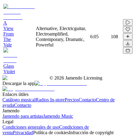
A
View
Alternative, Electricguitar,
From
Electroamplified,
6:05
108
The
Contemporary, Dramatic,
Vale
Powerful
Glass
Violet
©
2026
Jamendo Licensing
Descargar la app
Enlaces útiles
Catálogo musical
Radios In-store
Precios
Contacto
Centro de
ayuda
Contacto
Jamendo
Jamendo para artistas
Jamendo Music
Legal
Condiciones generales de uso
Condiciones de
venta
Privacidad
Política de cookies
Infracción de copyright