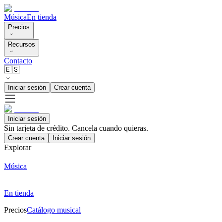
Música
En tienda
Precios
Recursos
Contacto
🇪🇸
Iniciar sesión
Crear cuenta
Iniciar sesión
Sin tarjeta de crédito. Cancela cuando quieras.
Crear cuenta
Iniciar sesión
Explorar
Música
En tienda
Precios
Catálogo musical